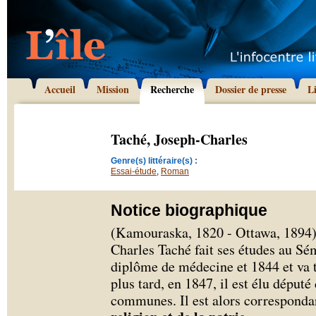
Accueil
Mission
Recherche
Dossier de presse
L
Taché, Joseph-Charles
Genre(s) littéraire(s) :
Essai-étude
,
Roman
Notice biographique
(Kamouraska, 1820 - Ottawa, 1894) 
Charles Taché fait ses études au Sé
diplôme de médecine et 1844 et va t
plus tard, en 1847, il est élu déput
communes. Il est alors corresponda