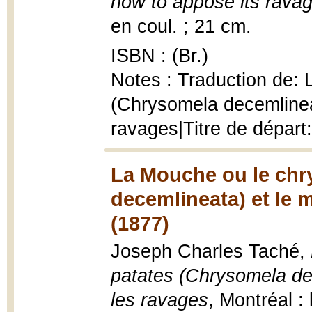
how to appose its rava
en coul. ; 21 cm.
ISBN : (Br.)
Notes : Traduction de:
(Chrysomela decemlinea
ravages|Titre de départ
La Mouche ou le chr
decemlineata) et le 
(1877)
Joseph Charles Taché,
patates (Chrysomela de
les ravages
, Montréal :