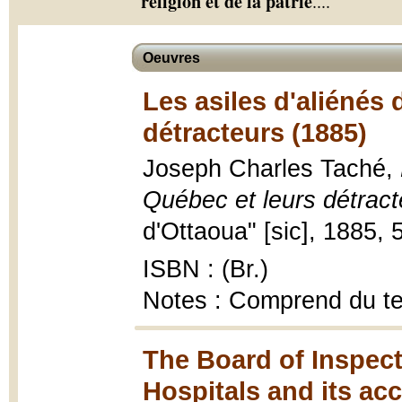
religion et de la patrie
.
...
Oeuvres
Les asiles d'aliénés 
détracteurs (1885)
Joseph Charles Taché,
Québec et leurs détract
d'Ottaoua" [sic], 1885, 
ISBN : (Br.)
Notes : Comprend du te
The Board of Inspec
Hospitals and its ac