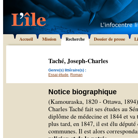
Accueil
Mission
Recherche
Dossier de presse
L
Taché, Joseph-Charles
Genre(s) littéraire(s) :
Essai-étude
,
Roman
Notice biographique
(Kamouraska, 1820 - Ottawa, 1894) 
Charles Taché fait ses études au Sé
diplôme de médecine et 1844 et va t
plus tard, en 1847, il est élu déput
communes. Il est alors corresponda