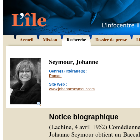
Accueil
Mission
Recherche
Dossier de presse
L
Seymour, Johanne
Genre(s) littéraire(s) :
Roman
Site Web :
www.johanneseymour.com
Notice biographique
(Lachine, 4 avril 1952) Comédienne,
Johanne Seymour obtient un Baccal