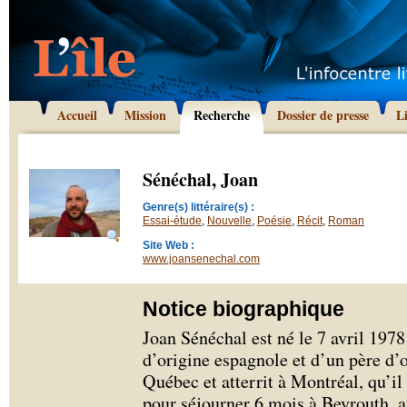
Accueil
Mission
Recherche
Dossier de presse
L
Sénéchal, Joan
Genre(s) littéraire(s) :
Essai-étude
,
Nouvelle
,
Poésie
,
Récit
,
Roman
Site Web :
www.joansenechal.com
Notice biographique
Joan Sénéchal est né le 7 avril 1978
d’origine espagnole et d’un père d’
Québec et atterrit à Montréal, qu’il
pour séjourner 6 mois à Beyrouth, a