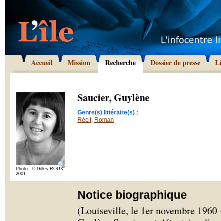
Accueil
Mission
Recherche
Dossier de presse
L
Saucier, Guylène
Genre(s) littéraire(s) :
Récit
,
Roman
Photo : © Gilles ROUX,
2001
Notice biographique
(Louiseville, le 1er novembre 1960 