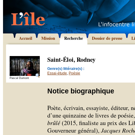
Accueil
Mission
Recherche
Dossier de presse
L
Saint-Éloi, Rodney
Genre(s) littéraire(s) :
Essai-étude
,
Poésie
Pascal Dumont
Notice biographique
Poète, écrivain, essayiste, éditeur, n
d’une quinzaine de livres de poésie
brûlé
(2015, finaliste au prix des Li
Gouverneur général),
Jacques Roche,