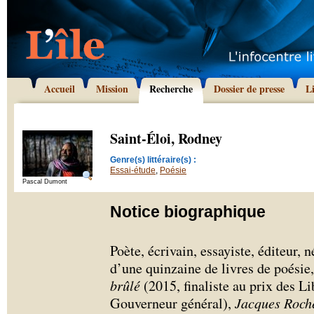
Accueil
Mission
Recherche
Dossier de presse
L
Saint-Éloi, Rodney
Genre(s) littéraire(s) :
Essai-étude
,
Poésie
Pascal Dumont
Notice biographique
Poète, écrivain, essayiste, éditeur, n
d’une quinzaine de livres de poésie
brûlé
(2015, finaliste au prix des Li
Gouverneur général),
Jacques Roche,