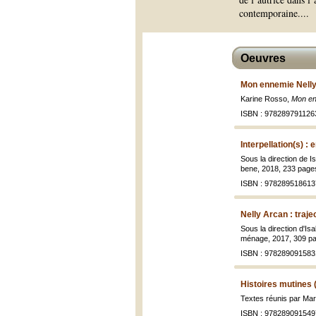
contemporaine.
...
Oeuvres
Mon ennemie Nelly
Karine Rosso,
Mon en
ISBN : 978289791126
Interpellation(s) : 
Sous la direction de Is
bene, 2018, 233 page
ISBN : 978289518613
Nelly Arcan : traje
Sous la direction d'Is
ménage, 2017, 309 pa
ISBN : 978289091583
Histoires mutines 
Textes réunis par Mar
ISBN : 978289091549