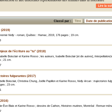
Lire la sui
Classé par :
Titre
Date de publicatio
 (2019)
nemie Nelly - roman
, Québec : Hamac, 2019, 176 pages ; 19 cm.
3
enjeux de l'écriture au "tu" (2018)
abelle Boisclair et Karine Rosso ; les auteurs, Isabelle Boisclair [et dix autres],
Interpellation(s
s ; 21 cm.
7
ctoires fulgurantes (2017)
abelle Boisclair, Christina Chung, Joëlle Papillon et Karine Rosso,
Nelly Arcan : trajectoires ful
ges ; 23 cm.
1
(2016)
ie-Ève Blais et Karine Rosso ; dessins de Cathon,
Histoires mutines
, Montréal : Remue-ménag
7