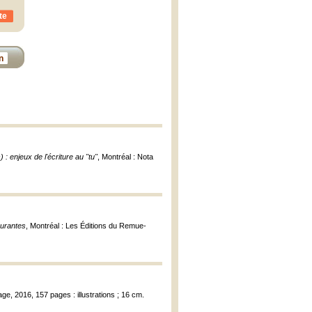
te
n
) : enjeux de l'écriture au "tu"
, Montréal : Nota
gurantes
, Montréal : Les Éditions du Remue-
e, 2016, 157 pages : illustrations ; 16 cm.