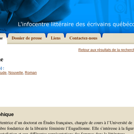
he
Dossier de presse
Liens
Contactez-nous
Retour aux résultats de la recher
ne
) :
tude
,
Nouvelle
,
Roman
phique
tentrice d’un doctorat en Études françaises, chargée de cours à l’Université de
e fondatrice de la librairie féministe l’Euguélionne. Elle s’intéresse à la figur
autofiction et aux différentes représentations des femmes dans la littérature