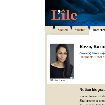
Accueil
Mission
Recherc
Rosso, Kari
Genre(s) littéraire(s
Biographie
,
Essai-é
©Justine Latour
Notice biogra
Karine Rosso est dé
Sherbrooke et membr
de l’autrice dans l’