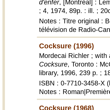
d'enfer
, [Montréal] : Le
; 4, 1974, 89p. : ill. ; 2
Notes : Titre original : 
télévision de Radio-Can
Cocksure (1996)
Mordecai Richler ; with
Cocksure
, Toronto : M
library, 1996, 239 p. ; 1
ISBN : 0-7710-3458-X (b
Notes : Roman|Première
Cocksure (1968)