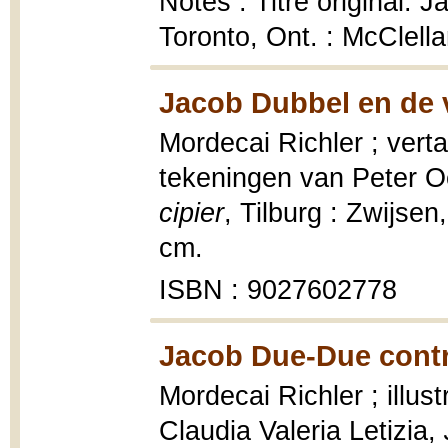
Notes : Titre original:
Toronto, Ont. : McClell
Jacob Dubbel en de v
Mordecai Richler ; ver
tekeningen van Peter O
cipier
, Tilburg : Zwijsen
cm.
ISBN : 9027602778
Jacob Due-Due contr
Mordecai Richler ; illust
Claudia Valeria Letizia,