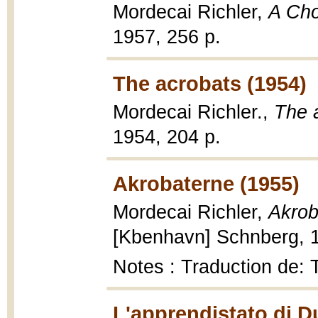
Mordecai Richler,
A Cho
1957, 256 p.
The acrobats (1954)
Mordecai Richler.,
The 
1954, 204 p.
Akrobaterne (1955)
Mordecai Richler,
Akrob
[Kbenhavn] Schnberg, 
Notes : Traduction de:
L'apprendistato di D