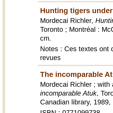
Hunting tigers under
Mordecai Richler,
Hunti
Toronto ; Montréal : Mc
cm.
Notes : Ces textes ont 
revues
The incomparable At
Mordecai Richler ; with
incomparable Atuk
, Tor
Canadian library, 1989, 
ISBN : 0771099738