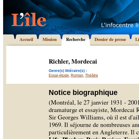
Accueil
Mission
Recherche
Dossier de presse
L
Richler, Mordecai
Genre(s) littéraire(s) :
Essai-étude
,
Roman
,
Théâtre
Notice biographique
(Montréal, le 27 janvier 1931 - 200
dramaturge et essayiste, Mordecai Ri
Sir Georges Williams, où il est d'ai
1969. Il séjourne de nombreuses an
particulièrement en Angleterre. Il 