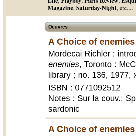
Life
Playboy
Paris Review
Esqui
,
,
,
Magazine
Saturday-Night
,
, etc.
...
Oeuvres
A Choice of enemies
Mordecai Richler ; intr
enemies
, Toronto : Mc
library ; no. 136, 1977, 
ISBN : 0771092512
Notes : Sur la couv.: S
sardonic
A Choice of enemies