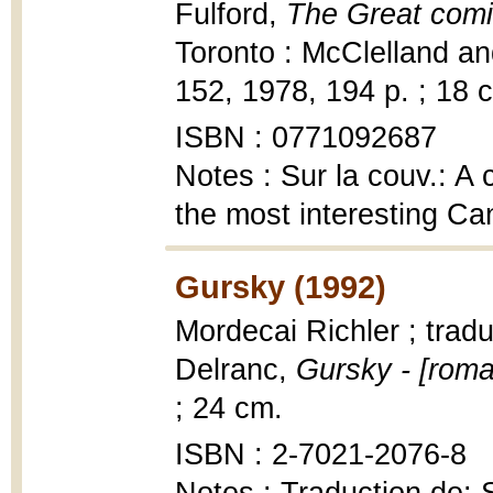
Fulford,
The Great comi
Toronto : McClelland an
152, 1978, 194 p. ; 18 
ISBN : 0771092687
Notes : Sur la couv.: A 
the most interesting Can
Gursky (1992)
Mordecai Richler ; tradu
Delranc,
Gursky - [roma
; 24 cm.
ISBN : 2-7021-2076-8