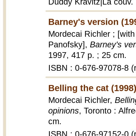
Duddy Kravitz|La couv. 
Barney's version (19
Mordecai Richler ; [wit
Panofsky],
Barney's ver
1997, 417 p. ; 25 cm.
ISBN : 0-676-97078-8 (r
Belling the cat (1998
Mordecai Richler,
Belli
opinions
, Toronto : Alf
cm.
ISBN : 0-676-97152-0 (r