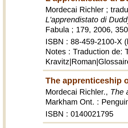
Mordecai Richler ; tradu
L'apprendistato di Dudd
Fabula ; 179, 2006, 350
ISBN : 88-459-2100-X (b
Notes : Traduction de: 
Kravitz|Roman|Glossaire
The apprenticeship o
Mordecai Richler.,
The 
Markham Ont. : Penguin
ISBN : 0140021795