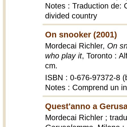
Notes : Traduction de:
divided country
On snooker (2001)
Mordecai Richler,
On sn
who play it
, Toronto : A
cm.
ISBN : 0-676-97372-8 (b
Notes : Comprend un i
Quest'anno a Gerus
Mordecai Richler ; trad