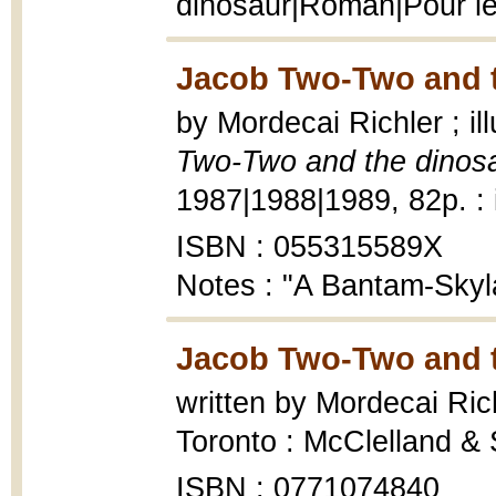
dinosaur|Roman|Pour le
Jacob Two-Two and t
by Mordecai Richler ; i
Two-Two and the dinos
1987|1988|1989, 82p. : i
ISBN : 055315589X
Notes : "A Bantam-Skyl
Jacob Two-Two and t
written by Mordecai Ric
Toronto : McClelland & S
ISBN : 0771074840