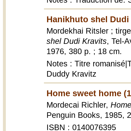
Notes : Traduction de:
Hanikhuto shel Dudi 
Mordekhai Ritsler ; tir
shel Dudi Kravits
, Tel-
1976, 380 p. ; 18 cm.
Notes : Titre romanisé|
Duddy Kravitz
Home sweet home (1
Mordecai Richler,
Home
Penguin Books, 1985, 2
ISBN : 0140076395