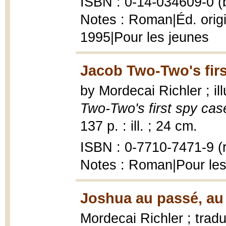
ISBN : 0-14-034609-0 (b
Notes : Roman|Éd. origi
1995|Pour les jeunes
Jacob Two-Two's firs
by Mordecai Richler ; i
Two-Two's first spy cas
137 p. : ill. ; 24 cm.
ISBN : 0-7710-7471-9 (r
Notes : Roman|Pour les
Joshua au passé, au 
Mordecai Richler ; tradu