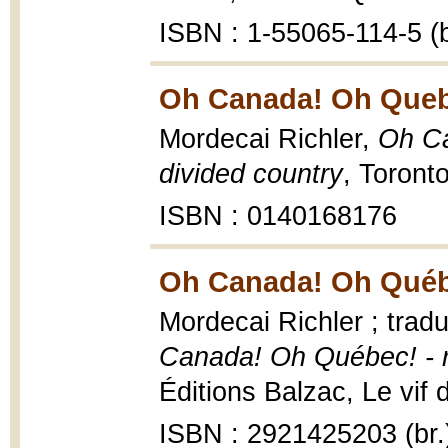
ISBN : 1-55065-114-5 (b
Oh Canada! Oh Queb
Mordecai Richler,
Oh Ca
divided country
, Toront
ISBN : 0140168176
Oh Canada! Oh Québ
Mordecai Richler ; tradu
Canada! Oh Québec! - r
Éditions Balzac, Le vif 
ISBN : 2921425203 (br.