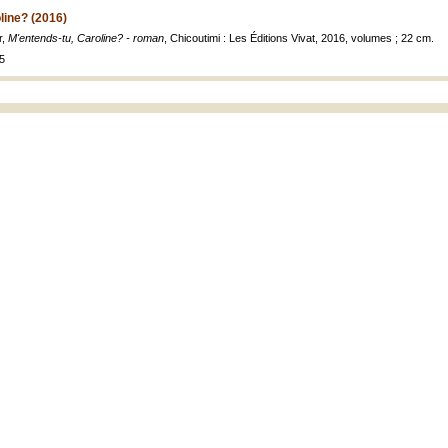
line? (2016)
r,
M'entends-tu, Caroline? - roman
, Chicoutimi : Les Éditions Vivat, 2016, volumes ; 22 cm.
5