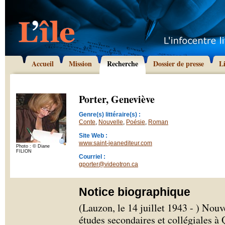
Accueil
Mission
Recherche
Dossier de presse
L
Porter, Geneviève
Genre(s) littéraire(s) :
Conte
,
Nouvelle
,
Poésie
,
Roman
Site Web :
www.saint-jeanediteur.com
Photo : © Diane
FILION
Courriel :
gporter@videotron.ca
Notice biographique
(Lauzon, le 14 juillet 1943 - ) Nouv
études secondaires et collégiales à 