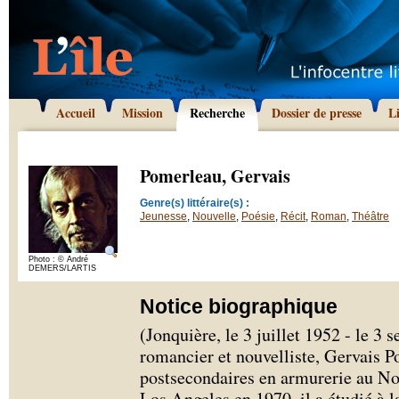
Accueil
Mission
Recherche
Dossier de presse
L
Pomerleau, Gervais
Genre(s) littéraire(s) :
Jeunesse
,
Nouvelle
,
Poésie
,
Récit
,
Roman
,
Théâtre
Photo : © André
DEMERS/LARTIS
Notice biographique
(Jonquière, le 3 juillet 1952 - le 3
romancier et nouvelliste, Gervais 
postsecondaires en armurerie au N
Los Angeles en 1970, il a étudié à 