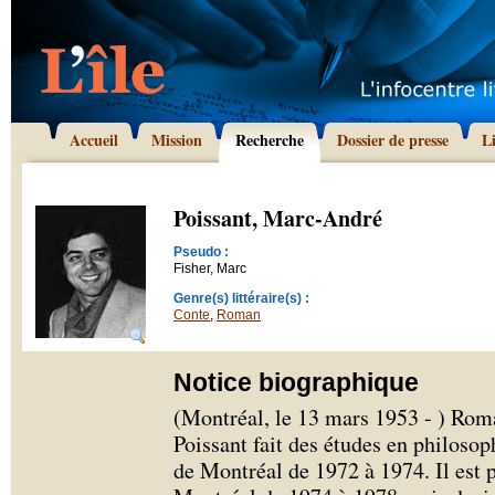
Accueil
Mission
Recherche
Dossier de presse
L
Poissant, Marc-André
Pseudo :
Fisher, Marc
Genre(s) littéraire(s) :
Conte
,
Roman
Notice biographique
(Montréal, le 13 mars 1953 - ) Rom
Poissant fait des études en philosoph
de Montréal de 1972 à 1974. Il est p