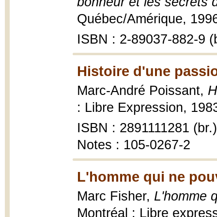
bonheur et les secrets d
Québec/Amérique, 1996,
ISBN : 2-89037-882-9 (b
Histoire d'une passi
Marc-André Poissant,
H
: Libre Expression, 1983
ISBN : 2891111281 (br.)
Notes : 105-0267-2
L'homme qui ne pouvai
Marc Fisher,
L'homme qu
Montréal : Libre expres