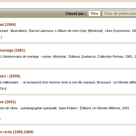
Classé par :
Titre
Date de publicatio
at (1984)
sant ; illustrations, Darcia Labrosse,
L'Album de mon chat
, [Montréal] : Libre Expression, 1984
.)
mariage (1981)
,
L'Anniversaire de mariage - roman
, Montréal : Editions Quebecor, Collection Roman, 1981, 1
aire : (2009)
i-millionnaire : - le testament d'un homme riche à son fils manqué
, Brossard : Un Monde différ
79-6
me (2001)
on de l'âme - autobiographie spirituelle
, Saint-Hubert : Éditions Un Monde différent, 2001
e
e riche (1990,1989)