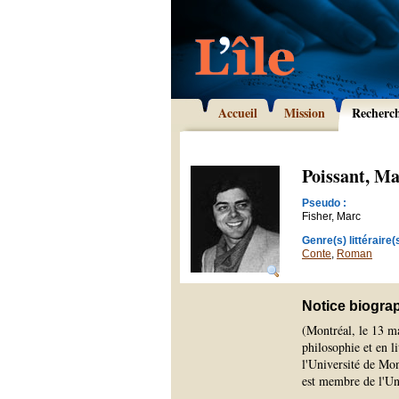
Accueil
Mission
Recherc
Poissant, M
Pseudo :
Fisher, Marc
Genre(s) littéraire(s
Conte
,
Roman
Notice biogra
(Montréal, le 13 m
philosophie et en l
l'Université de Mon
est membre de l'Uni