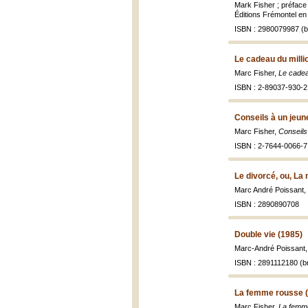
Mark Fisher ; préface
Éditions Frémontel en
ISBN : 2980079987 (br
Le cadeau du milli
Marc Fisher,
Le cadea
ISBN : 2-89037-930-2
Conseils à un jeun
Marc Fisher,
Conseils
ISBN : 2-7644-0066-7
Le divorcé, ou, La
Marc André Poissant,
ISBN : 2890890708
Double vie (1985)
Marc-André Poissant
ISBN : 2891112180 (br
La femme rousse 
Marc Fisher,
La femm