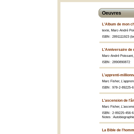
Oeuvres
L'Album de mon ch
texte, Marc-André Pois
ISBN : 2891111923 (br
L'Anniversaire de 
Marc-André Poissant
ISBN : 2890890872
L'apprenti-millionn
Marc Fisher,
L'apprent
ISBN : 978-2-89225-6
L'ascension de l'â
Marc Fisher,
L'ascensi
ISBN : 2-89225-456-6
Notes : Autobiographi
La Bible de l'homm