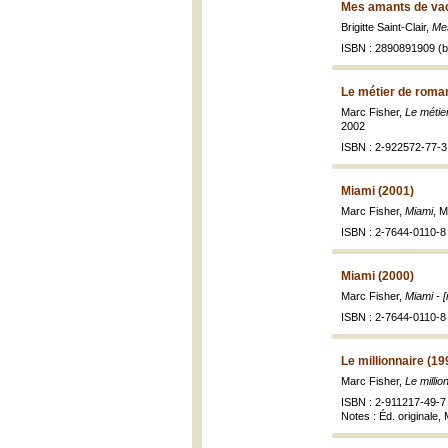
Mes amants de va
Brigitte Saint-Clair,
Mes
ISBN : 2890891909 (br
Le métier de roman
Marc Fisher,
Le métie
2002
ISBN : 2-922572-77-3
Miami (2001)
Marc Fisher,
Miami
, 
ISBN : 2-7644-0110-8
Miami (2000)
Marc Fisher,
Miami - 
ISBN : 2-7644-0110-8 
Le millionnaire (19
Marc Fisher,
Le millio
ISBN : 2-911217-49-7 
Notes : Éd. originale