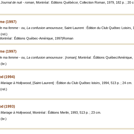
,
Journal de nuit - roman
, Montréal : Editions Québécor, Collection Roman, 1979, 182 p. ; 20 
mme (1997)
 de ma femme - ou, La confusion amoureuse
, Saint-Laurent : Édition du Club Québec Loisirs, 
(rel.)
, Montréal : Éditions Québec-Amérique, 1997|Roman
mme (1997)
 de ma femme - ou, La confusion amoureuse : [roman]
, Montréal : Éditions Québec/Amérique, 
(br.)
od (1994)
,
Mariage à Hollywood
, [Saint-Laurent] : Édition du Club Québec loisirs, 1994, 513 p. ; 24 cm.
rel.)
od (1993)
,
Mariage à Hollywood
, Montréal : Éditions Merlin, 1993, 513 p. ; 23 cm.
(br.)