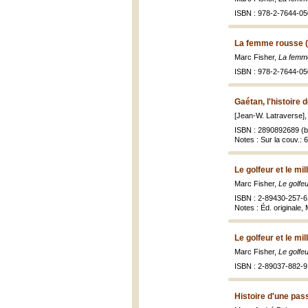
ISBN : 978-2-7644-05
La femme rousse 
Marc Fisher,
La femme
ISBN : 978-2-7644-05
Gaétan, l'histoire 
[Jean-W. Latraverse]
ISBN : 2890892689 (br
Notes : Sur la couv.: 
Le golfeur et le mil
Marc Fisher,
Le golfeu
ISBN : 2-89430-257-6 
Notes : Éd. originale
Le golfeur et le mil
Marc Fisher,
Le golfeu
ISBN : 2-89037-882-9 
Histoire d'une pas