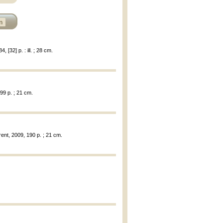
n
, [32] p. : ill. ; 28 cm.
99 p. ; 21 cm.
ent, 2009, 190 p. ; 21 cm.