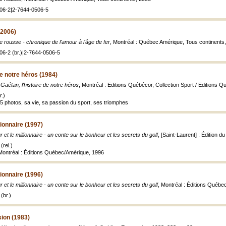
06-2|2-7644-0506-5
(2006)
 rousse - chronique de l'amour à l'âge de fer
, Montréal : Québec Amérique, Tous continents,
06-2 (br.)|2-7644-0506-5
de notre héros (1984)
,
Gaétan, l'histoire de notre héros
, Montréal : Editions Québécor, Collection Sport / Editions Qué
.)
65 photos, sa vie, sa passion du sport, ses triomphes
lionnaire (1997)
r et le millionnaire - un conte sur le bonheur et les secrets du golf
, [Saint-Laurent] : Édition d
(rel.)
, Montréal : Éditions Québec/Amérique, 1996
lionnaire (1996)
r et le millionnaire - un conte sur le bonheur et les secrets du golf
, Montréal : Éditions Québe
(br.)
sion (1983)