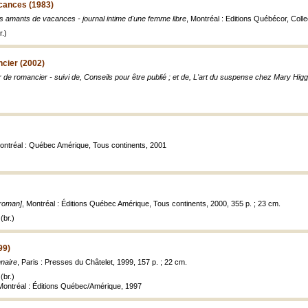
cances (1983)
 amants de vacances - journal intime d'une femme libre
, Montréal : Editions Québécor, Coll
.)
cier (2002)
r de romancier - suivi de, Conseils pour être publié ; et de, L'art du suspense chez Mary Higg
Montréal : Québec Amérique, Tous continents, 2001
[roman]
, Montréal : Éditions Québec Amérique, Tous continents, 2000, 355 p. ; 23 cm.
(br.)
99)
nnaire
, Paris : Presses du Châtelet, 1999, 157 p. ; 22 cm.
(br.)
, Montréal : Éditions Québec/Amérique, 1997