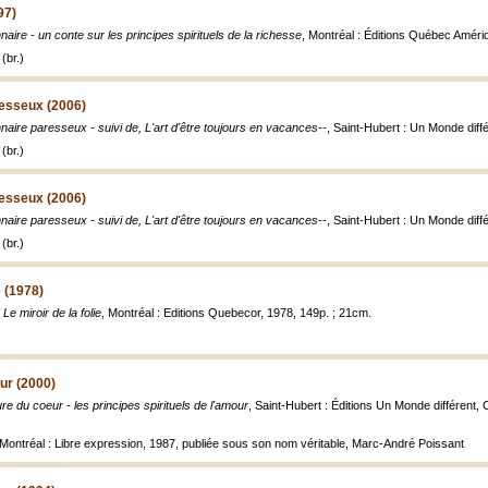
97)
nnaire - un conte sur les principes spirituels de la richesse
, Montréal : Éditions Québec Amériq
(br.)
resseux (2006)
nnaire paresseux - suivi de, L'art d'être toujours en vacances--
, Saint-Hubert : Un Monde diffé
(br.)
resseux (2006)
nnaire paresseux - suivi de, L'art d'être toujours en vacances--
, Saint-Hubert : Un Monde diffé
(br.)
e (1978)
,
Le miroir de la folie
, Montréal : Editions Quebecor, 1978, 149p. ; 21cm.
ur (2000)
re du coeur - les principes spirituels de l'amour
, Saint-Hubert : Éditions Un Monde différent, 
 Montréal : Libre expression, 1987, publiée sous son nom véritable, Marc-André Poissant