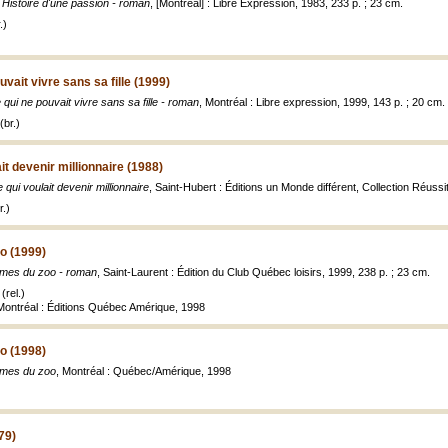
,
Histoire d'une passion - roman
, [Montréal] : Libre Expression, 1983, 233 p. ; 23 cm.
.)
vait vivre sans sa fille (1999)
qui ne pouvait vivre sans sa fille - roman
, Montréal : Libre expression, 1999, 143 p. ; 20 cm.
(br.)
t devenir millionnaire (1988)
qui voulait devenir millionnaire
, Saint-Hubert : Éditions un Monde différent, Collection Réussi
.)
o (1999)
mes du zoo - roman
, Saint-Laurent : Édition du Club Québec loisirs, 1999, 238 p. ; 23 cm.
(rel.)
, Montréal : Éditions Québec Amérique, 1998
o (1998)
mes du zoo
, Montréal : Québec/Amérique, 1998
79)