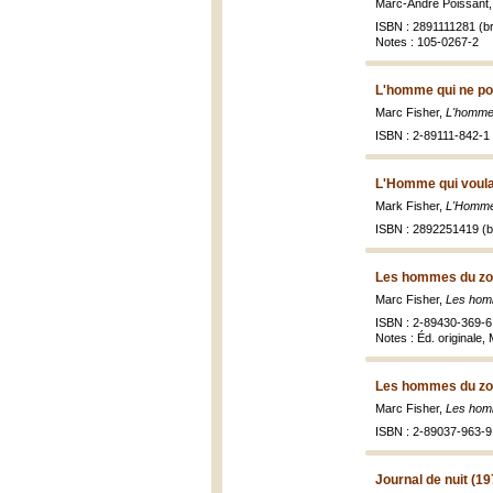
Marc-André Poissant
ISBN : 2891111281 (br
Notes : 105-0267-2
L'homme qui ne pou
Marc Fisher,
L'homme 
ISBN : 2-89111-842-1 
L'Homme qui voulai
Mark Fisher,
L'Homme 
ISBN : 2892251419 (br
Les hommes du zo
Marc Fisher,
Les hom
ISBN : 2-89430-369-6 
Notes : Éd. originale
Les hommes du zo
Marc Fisher,
Les hom
ISBN : 2-89037-963-9
Journal de nuit (19