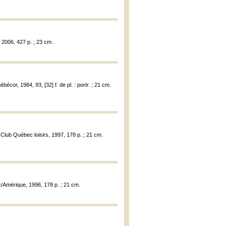
 2006, 427 p. ; 23 cm.
bécor, 1984, 93, [32] f. de pl. : portr. ; 21 cm.
u Club Québec loisirs, 1997, 178 p. ; 21 cm.
c/Amérique, 1996, 178 p. ; 21 cm.