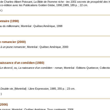
 de Charles-Albert Poissant,
La Bible de l'homme riche - les 1001 secrets de prospérité des
 co-édition avec les Publications Golden Globe, 1990,1989, 189 p. ; 22 cm.
.)
onnaire (1998)
u du millionnaire
, Montréal : Québec/Amérique, 1998
e romancier (2000)
 à un jeune romancier
, Montréal : Québec Amérique, 2000
 naissance d'un comédien (1980)
Le divorcé, ou, La naissance d'un comédien - roman
, Montréal : Editions Quebecor, Collect
,
Double vie
, [Montréal] : Libre Expression, 1985, 255 p. ; 23 cm.
.)
(2006)
e rousse
, Montréal : Québec Amérique, Tous continents, 2006