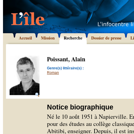
Accueil
Mission
Recherche
Dossier de presse
L
Poissant, Alain
Genre(s) littéraire(s) :
Roman
Notice biographique
Né le 10 août 1951 à Napierville. En
pour des études au collège classique
Abitibi, enseigner. Depuis, il est in