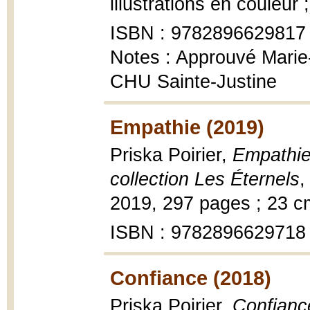
illustrations en couleur 
ISBN : 9782896629817
Notes : Approuvé Marie
CHU Sainte-Justine
Empathie (2019)
Priska Poirier,
Empathie
collection Les Éternels
,
2019, 297 pages ; 23 c
ISBN : 9782896629718
Confiance (2018)
Priska Poirier,
Confianc