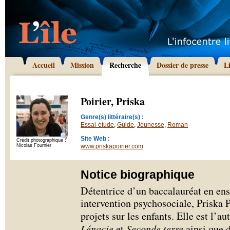
Accueil
Mission
Recherche
Dossier de presse
L
Poirier, Priska
Genre(s) littéraire(s) :
Essai-étude
,
Guide
,
Jeunesse
,
Roman
Site Web :
Crédit photographique :
Nicolas Fournier
www.priskapoirier.com
Notice biographique
Détentrice d’un baccalauréat en ens
intervention psychosociale, Priska P
projets sur les enfants. Elle est l’a
Lénacie
et
Seconde terre
ainsi que d