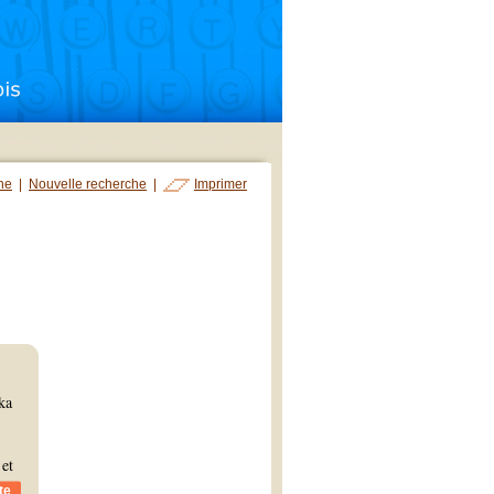
che
|
Nouvelle recherche
|
Imprimer
ka
 et
te