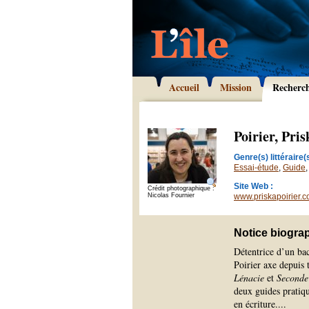
Accueil
Mission
Recherc
Poirier, Pris
Genre(s) littéraire(s
Essai-étude
,
Guide
Site Web :
Crédit photographique :
Nicolas Fournier
www.priskapoirier.
Notice biogra
Détentrice d’un bac
Poirier axe depuis t
Lénacie
et
Seconde 
deux guides pratiqu
en écriture.
...