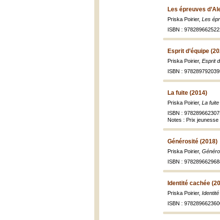
Les épreuves d’Al
Priska Poirier,
Les épr
ISBN : 978289662522
Esprit d’équipe (2
Priska Poirier,
Esprit 
ISBN : 978289792039
La fuite (2014)
Priska Poirier,
La fuit
ISBN : 978289662307
Notes : Prix jeunesse 
Générosité (2018)
Priska Poirier,
Généros
ISBN : 978289662968
Identité cachée (2
Priska Poirier,
Identit
ISBN : 978289662360