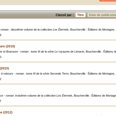
Classé par :
Titre
Date de publicatio
- roman : deuxième volume de la collection Les Éternels
, Boucherville : Éditions de Mortagne
6
ure (2010)
s et Bravoure - roman : tome III de la série Le royaume de Lénacie
, Boucherville : Éditions
0
(2015)
à rebours - roman : tome III de la série Seconde Terre
, Boucherville : Éditions de Mortagne, 
2
ce - roman :troisième volume de la collection Les Éternels
, Boucherville : Éditions de Morta
7
me (2012)