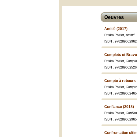
Oeuvres
Amitié (2017)
Priska Poirier,
Amitié 
ISBN : 978289662962
Complots et Bravo
Priska Poirier,
Complot
ISBN : 978289662526
Compte à rebours 
Priska Poirier,
Compte 
ISBN : 978289662465
Confiance (2018)
Priska Poirier,
Confian
ISBN : 978289662965
Confrontation ulti