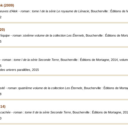
ek (2009)
euves d’Alek - roman : tome I de la série Le royaume de Lénacie
, Boucherville : Éditions de
2
020)
d’équipe - roman :sixième volume de la collection Les Éternels
, Boucherville : Éditions de Mo
5
e - roman : tome I de la série Seconde Terre
, Boucherville : Éditions de Mortagne, 2014, volumes
5
des univers parallèles, 2015
ité - roman :quatrième volume de la collection Les Éternels
, Boucherville : Éditions de Mort
8
014)
é cachée - roman : tome II de la série Seconde Terre
, Boucherville : Éditions de Mortagne, 2014
0