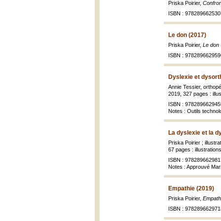
Priska Poirier,
Confron
ISBN : 978289662530
Le don (2017)
Priska Poirier,
Le don 
ISBN : 978289662959
Dyslexie et dysorth
Annie Tessier, orthop
2019, 327 pages : illus
ISBN : 978289662945
Notes : Outils technol
La dyslexie et la 
Priska Poirier ; illust
67 pages : illustration
ISBN : 978289662981
Notes : Approuvé Mar
Empathie (2019)
Priska Poirier,
Empathi
ISBN : 978289662971