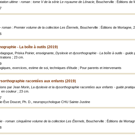
tation ultime - roman : tome V de la série Le royaume de Lénacie
, Boucherville : Éditions d
7
- roman : Premier volume de la collection Les Éternels
, Boucherville : Éditions de Mortagne,
6
ographie - La boîte à outils (2019)
édagogue, Priska Poirier, enseignante,
Dyslexie et dysorthographie - La boîte à outils - guide 
trations ; 23 cm.
9
ogiques, exercices, estime de soi, techniques d'étude ; Pour parents et intervenants
dysorthographie racontées aux enfants (2019)
rations par Jean Morin,
La dyslexie et la dysorthographie racontées aux enfants - guide pratiq
s en couleur ; 23 cm.
7
ie-Ève Doucet, Ph. D., neuropsychologue CHU Sainte-Justine
e - roman :cinquième volume de la collection Les Éternels
, Boucherville : Éditions de Morta
8