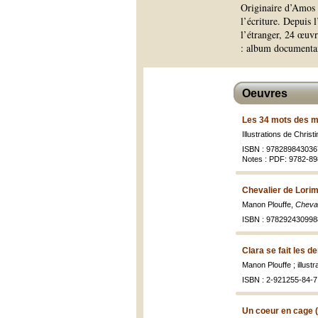
Originaire d’Amos m
l’écriture. Depuis l
l’étranger, 24 œuvr
: album documentair
Oeuvres
Les 34 mots des m
Illustrations de Chris
ISBN : 978289843036
Notes : PDF: 9782-89
Chevalier de Lorimi
Manon Plouffe,
Chevali
ISBN : 978292430998
Clara se fait les d
Manon Plouffe ; illust
ISBN : 2-921255-84-7
Un coeur en cage 