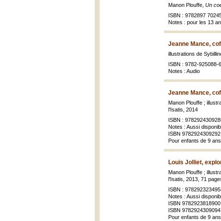
Manon Plouffe,
Un co
ISBN : 9782897 7024
Notes : pour les 13 an
Jeanne Mance, cof
illustrations de Sybill
ISBN : 9782-925088-
Notes : Audio
Jeanne Mance, cof
Manon Plouffe ; illustr
l'Isatis, 2014
ISBN : 978292430928
Notes : Aussi disponi
ISBN 9782924309292
Pour enfants de 9 ans
Louis Jolliet, expl
Manon Plouffe ; illustr
l'Isatis, 2013, 71 page
ISBN : 978292323495
Notes : Aussi disponi
ISBN 9782923818900 
ISBN 9782924309094
Pour enfants de 9 ans