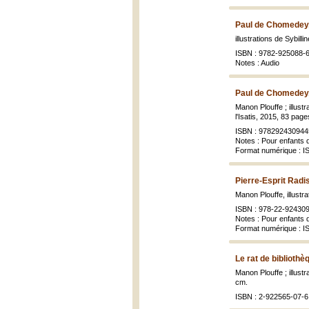
Paul de Chomedey,
illustrations de Sybill
ISBN : 9782-925088-
Notes : Audio
Paul de Chomedey,
Manon Plouffe ; illustr
l'Isatis, 2015, 83 pages
ISBN : 978292430944
Notes : Pour enfants 
Format numérique : I
Pierre-Esprit Radi
Manon Plouffe, illustr
ISBN : 978-22-92430
Notes : Pour enfants 
Format numérique : 
Le rat de bibliothè
Manon Plouffe ; illustr
cm.
ISBN : 2-922565-07-6