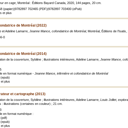
eur en cage
, Montréal : Éditions Bayard Canada, 2020, 144 pages, 20 cm.
58 (papier)|9782897 702465 (PDF)|9782897 703400 (ePub)
s et plus
ondatrice de Montréal (2022)
ine et Adeline Lamarre,
Jeanne Mance, cofondatrice de Montréal
, Montréal, Éditions de l’Isatis
66-0
ondatrice de Montréal (2014)
ation de la couverture, Sybiline ; illustrations intérieures, Adeline Lamarre,
Jeanne Mance, cofo
5
ble en format numérique -
Jeanne Mance, infirmière et cofondatrice de Montréal
 (epub)
 et plus
orateur et cartographe (2013)
ation de la couverture, Sybiline ; illustrations intérieures, Adeline Lamarre,
Louis Jolliet, explo
s : illustrations (certaines en couleur) ; 21 cm.
3
ble en format numérique :
(pdf)
 (epub)
 et plus