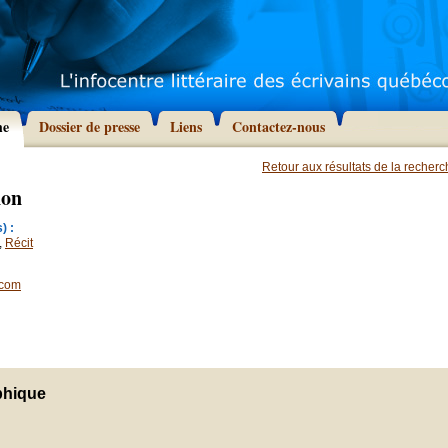
he
Dossier de presse
Liens
Contactez-nous
Retour aux résultats de la recher
non
) :
,
Récit
.com
phique