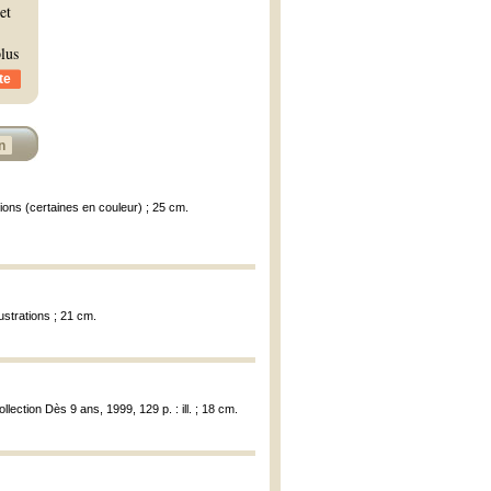
et
plus
te
n
rations (certaines en couleur) ; 25 cm.
lustrations ; 21 cm.
lection Dès 9 ans, 1999, 129 p. : ill. ; 18 cm.