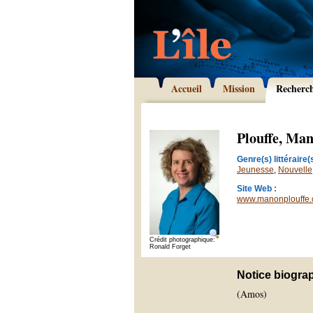
Accueil
Mission
Recherc
Plouffe, Ma
Genre(s) littéraire(s
Jeunesse
,
Nouvelle
Site Web :
www.manonplouffe
Crédit photographique:
Ronald Forget
Notice biogra
(Amos)