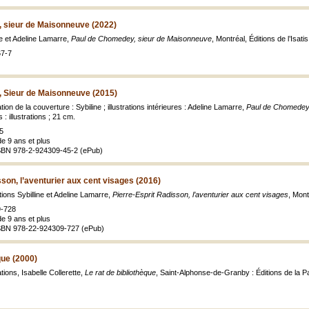
 sieur de Maisonneuve (2022)
ine et Adeline Lamarre,
Paul de Chomedey, sieur de Maisonneuve
, Montréal, Éditions de l’Isati
67-7
 Sieur de Maisonneuve (2015)
ation de la couverture : Sybiline ; illustrations intérieures : Adeline Lamarre,
Paul de Chomedey
 : illustrations ; 21 cm.
5
de 9 ans et plus
SBN 978-2-924309-45-2 (ePub)
sson, l’aventurier aux cent visages (2016)
ations Sybilline et Adeline Lamarre,
Pierre-Esprit Radisson, l’aventurier aux cent visages
, Mont
9-728
de 9 ans et plus
ISBN 978-22-924309-727 (ePub)
que (2000)
ations, Isabelle Collerette,
Le rat de bibliothèque
, Saint-Alphonse-de-Granby : Éditions de la Paix