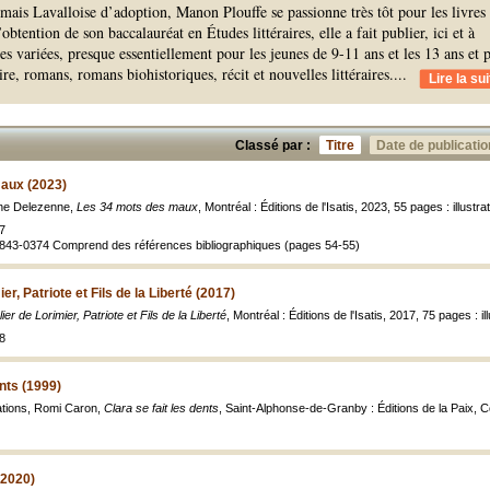
ais Lavalloise d’adoption, Manon Plouffe se passionne très tôt pour les livres 
’obtention de son baccalauréat en Études littéraires, elle a fait publier, ici et à
es variées, presque essentiellement pour les jeunes de 9-11 ans et les 13 ans et 
e, romans, romans biohistoriques, récit et nouvelles littéraires.
...
Lire la sui
Classé par :
Titre
Date de publicatio
aux (2023)
tine Delezenne,
Les 34 mots des maux
, Montréal : Éditions de l'Isatis, 2023, 55 pages : illust
7
843-0374 Comprend des références bibliographiques (pages 54-55)
er, Patriote et Fils de la Liberté (2017)
er de Lorimier, Patriote et Fils de la Liberté
, Montréal : Éditions de l'Isatis, 2017, 75 pages : il
8
ents (1999)
rations, Romi Caron,
Clara se fait les dents
, Saint-Alphonse-de-Granby : Éditions de la Paix, Col
(2020)