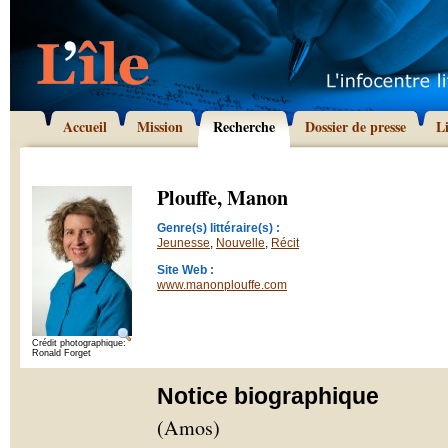
Accueil
Mission
Recherche
Dossier de presse
L
Plouffe, Manon
Genre(s) littéraire(s) :
Jeunesse
,
Nouvelle
,
Récit
Site Web :
www.manonplouffe.com
Crédit photographique:
Ronald Forget
Notice biographique
(Amos)