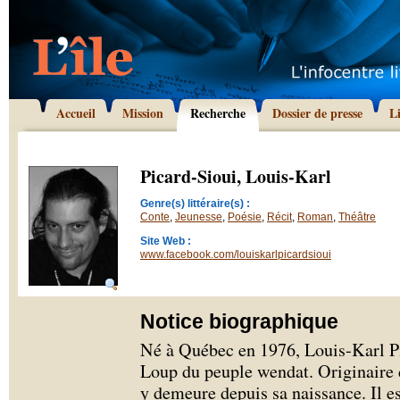
Accueil
Mission
Recherche
Dossier de presse
L
Picard-Sioui, Louis-Karl
Genre(s) littéraire(s) :
Conte
,
Jeunesse
,
Poésie
,
Récit
,
Roman
,
Théâtre
Site Web :
www.facebook.com/louiskarlpicardsioui
Notice biographique
Né à Québec en 1976, Louis-Karl P
Loup du peuple wendat. Originaire
y demeure depuis sa naissance. Il es