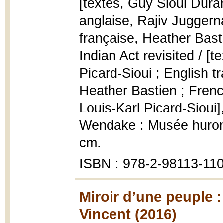
[textes, Guy Sioui Duran
anglaise, Rajiv Juggern
française, Heather Bast
Indian Act revisited / [
Picard-Sioui ; English t
Heather Bastien ; Frenc
Louis-Karl Picard-Sioui]
Wendake : Musée huron-w
cm.
ISBN : 978-2-98113-110
Miroir d’une peuple :
Vincent (2016)