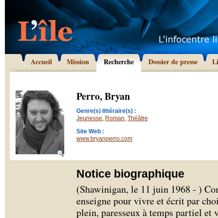
Accueil
Mission
Recherche
Dossier de presse
L
Perro, Bryan
Genre(s) littéraire(s) :
Jeunesse
,
Roman
,
Théâtre
Site Web :
www.bryanperro.com
Notice biographique
(Shawinigan, le 11 juin 1968 - ) C
enseigne pour vivre et écrit par ch
plein, paresseux à temps partiel et 