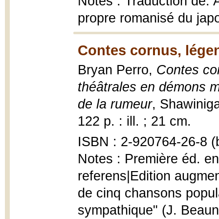
Notes : Traduction de: 
propre romanisé du japo
Contes cornus, lége
Bryan Perro,
Contes co
théâtrales en démons m
de la rumeur
, Shawiniga
122 p. : ill. ; 21 cm.
ISBN : 2-920764-26-8 (b
Notes : Première éd. en
referens|Edition augmen
de cinq chansons populai
sympathique" (J. Beauno