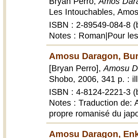
Bryan Perro,
Amos Dara
Les Intouchables, Amos 
ISBN : 2-89549-084-8 (b
Notes : Roman|Pour les
Amosu Daragon, Bura
[Bryan Perro],
Amosu Da
Shobo, 2006, 341 p. : ill
ISBN : 4-8124-2221-3 (b
Notes : Traduction de: 
propre romanisé du japo
Amosu Daragon, Enki 