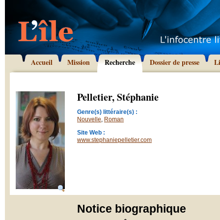
Accueil
Mission
Recherche
Dossier de presse
L
Pelletier, Stéphanie
Genre(s) littéraire(s) :
Nouvelle
,
Roman
Site Web :
www.stephaniepelletier.com
Notice biographique