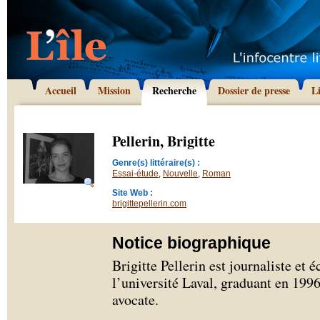
Accueil
Mission
Recherche
Dossier de presse
L
Pellerin, Brigitte
Genre(s) littéraire(s) :
Essai-étude
,
Nouvelle
,
Roman
Site Web :
brigittepellerin.com
Notice biographique
Brigitte Pellerin est journaliste et é
l’université Laval, graduant en 1996
avocate.