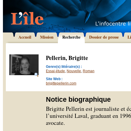
Accueil
Mission
Recherche
Dossier de presse
L
Pellerin, Brigitte
Genre(s) littéraire(s) :
Essai-étude
,
Nouvelle
,
Roman
Site Web :
brigittepellerin.com
Notice biographique
Brigitte Pellerin est journaliste et é
l’université Laval, graduant en 1996
avocate.