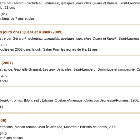
ustré par Gérard Frischeteau,
Immaaluk, quelques jours chez Quara et Kumuk
, Saint-Laurent 
ul. ; 21 cm.
(br.)
fants de 7 ans et plus
s jours chez Quara et Kunuk (2009)
ustré par Gérard Frischeteau,
Immaaluk, quelques jours chez Quara et Kunuk
, Saint-Laurent
36-9
ubliée en 2002 dans la coll.: Safari Pour les jeunes de 9 à 12 ans
s (2007)
stratrice, Gabrielle Grimard,
Les jeux de ficelles
, Saint-Lambert : Dominique et compagnie, Cur
64-8
index
i-mélo - roman
, [Montréal] : Éditions Québec-Amérique, Collection Jeunesse/Romans, 1986, 121
.)
009)
ustrations, Marion Arbona,
Mon île blessée
, Montréal : Éditions de l'Isatis, 2009
54-0
de 6 ans et plus