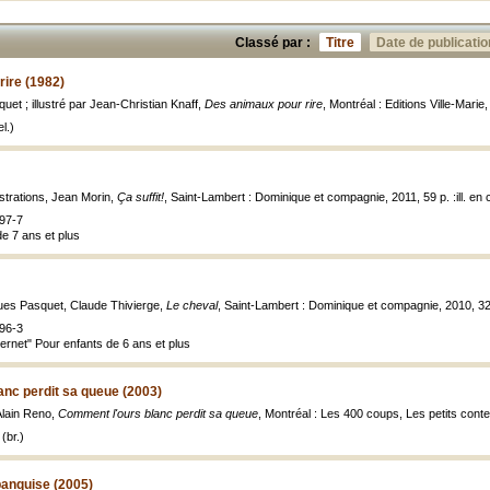
Classé par :
Titre
Date de publicatio
ire (1982)
et ; illustré par Jean-Christian Knaff,
Des animaux pour rire
, Montréal : Editions Ville-Marie, 
l.)
strations, Jean Morin,
Ça suffit!
, Saint-Lambert : Dominique et compagnie, 2011, 59 p. :ill. en 
97-7
de 7 ans et plus
ues Pasquet, Claude Thivierge,
Le cheval
, Saint-Lambert : Dominique et compagnie, 2010, 32 p.
96-3
ternet" Pour enfants de 6 ans et plus
nc perdit sa queue (2003)
Alain Reno,
Comment l'ours blanc perdit sa queue
, Montréal : Les 400 coups, Les petits contes,
(br.)
 banquise (2005)