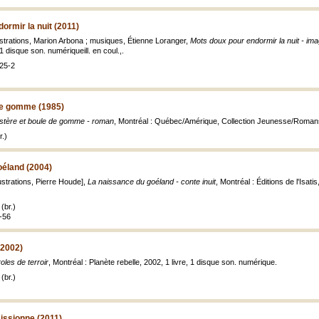
ormir la nuit (2011)
ustrations, Marion Arbona ; musiques, Étienne Loranger,
Mots doux pour endormir la nuit - ima
1 disque son. numériqueill. en coul.,.
25-2
de gomme (1985)
tère et boule de gomme - roman
, Montréal : Québec/Amérique, Collection Jeunesse/Romans, 1
.)
oéland (2004)
ustrations, Pierre Houde],
La naissance du goéland - conte inuit
, Montréal : Éditions de l'Isatis
(br.)
4-56
(2002)
oles de terroir
, Montréal : Planète rebelle, 2002, 1 livre, 1 disque son. numérique.
(br.)
issionne (2011)