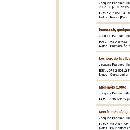
Jacques Pasquet ; ill
2002, 56 p. : ill. en co
ISBN : 2-89051-841-8 
Notes : Roman|Pour en
Immaaluk, quelque
Jacques Pasquet ; ill
ISBN : 978-2-89633-1
Notes : Première éd. p
Les jeux de ficelle
Jacques Pasquet ; illu
ISBN : 978-2-89512-5
Notes : Comprend un 
Méli-mélo (1986)
Jacques Pasquet,
Mél
ISBN : 2890373142 (br
Mon île blessée (2
Jacques Pasquet ; ill
ISBN : 978-2-923234-
Notes : Pour enfants 