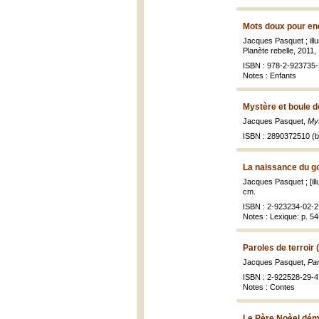
Mots doux pour end
Jacques Pasquet ; ill
Planète rebelle, 2011, 
ISBN : 978-2-923735-
Notes : Enfants
Mystère et boule 
Jacques Pasquet,
Mys
ISBN : 2890372510 (br
La naissance du g
Jacques Pasquet ; [ill
cm.
ISBN : 2-923234-02-2 
Notes : Lexique: p. 5
Paroles de terroir 
Jacques Pasquet,
Par
ISBN : 2-922528-29-4 
Notes : Contes
Le Père Noèel dém