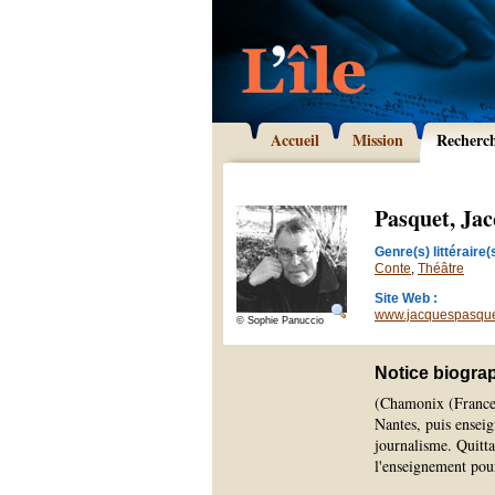
Accueil
Mission
Recherc
Pasquet, Ja
Genre(s) littéraire(s
Conte
,
Théâtre
Site Web :
www.jacquespasqu
© Sophie Panuccio
Notice biogra
(Chamonix (France)
Nantes, puis enseign
journalisme. Quitta
l'enseignement pour 