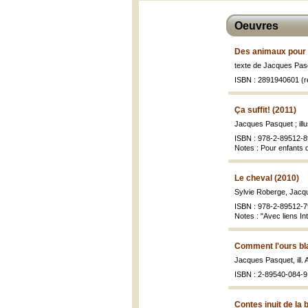
Oeuvres
Des animaux pour r
texte de Jacques Pasqu
ISBN : 2891940601 (re
Ça suffit! (2011)
Jacques Pasquet ; illu
ISBN : 978-2-89512-8
Notes : Pour enfants 
Le cheval (2010)
Sylvie Roberge, Jacq
ISBN : 978-2-89512-7
Notes : "Avec liens In
Comment l'ours bla
Jacques Pasquet, ill. 
ISBN : 2-89540-084-9 
Contes inuit de la