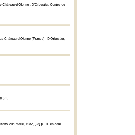
Le Château-d'Olonne : D'Orbestier, Contes de
 Le Château-d'Olonne (France) : D'Orbestier,
 18 cm.
tions Ville-Marie, 1982, [28] p. : ill. en coul. ;