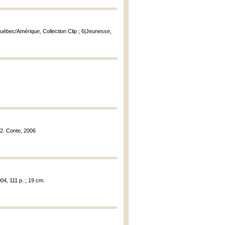
Québec/Amérique, Collection Clip ; 6|Jeunesse,
92. Conte, 2006
04, 111 p. ; 19 cm.