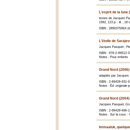
L'esprit de la lune 
textes de Jacques Pas
1992, 123 p. : ill. ; 18
ISBN : 289037596X (b
L'étoile de Sarajev
Jacques Pasquet ; Pier
ISBN : 978-2-89512-5
Notes : Pour enfants
Grand Nord (2006)
adaptés par Jacques
ISBN : 2-89428-931-6
Notes : Éd. originale 
Grand Nord (2004)
Jacques Pasquet,
Gra
ISBN : 2-89428-696-1 
Notes : Sur la couv. :
Immaaluk, quelque