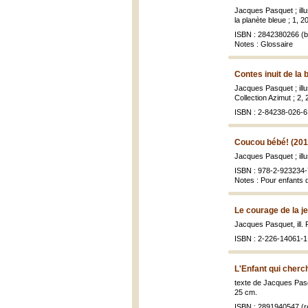
Jacques Pasquet ; ill
la planète bleue ; 1, 20
ISBN : 2842380266 (br
Notes : Glossaire
Contes inuit de la
Jacques Pasquet ; ill
Collection Azimut ; 2, 2
ISBN : 2-84238-026-6 
Coucou bébé! (201
Jacques Pasquet ; ill
ISBN : 978-2-923234-
Notes : Pour enfants 
Le courage de la je
Jacques Pasquet, ill. 
ISBN : 2-226-14061-1 
L'Enfant qui cherc
texte de Jacques Pasq
25 cm.
ISBN : 2891940547 (re