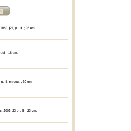
n
1982, [21] p. : ill. ; 25 cm.
coul. ; 18 cm.
 :ill. en coul. ; 30 cm.
 2003, 23 p. , ill. ; 23 cm.