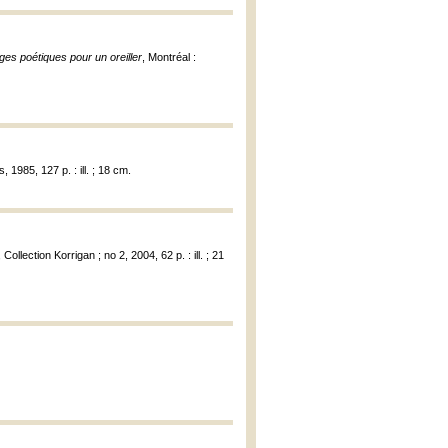
ges poétiques pour un oreiller
, Montréal :
985, 127 p. : ill. ; 18 cm.
, Collection Korrigan ; no 2, 2004, 62 p. : ill. ; 21