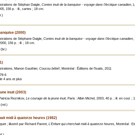
ustrations de Stéphan Daigle,
Contes inuit de la banquise - voyage dans l'Arctique canadien
, 
05, 156 p. : ill., cartes ; 18 cm.
.)
 banquise (2000)
ustrations de Stéphane Daigle,
Contes inuit de la banquise - voyage dans l'Arctique canadien
,
000, 156 p. : ill. ; 18 cm.
(br.)
1)
ustrations, Manon Gauthier,
Coucou bébé!
, Montréal : Éditions de l'Isatis, 2011
78-6
de 4 ans et plus
une inuit (2003)
Patricia Reznikov,
Le courage de la jeune inuit
, Paris : Albin Michel, 2003, 40 p. ; ill. en coul. ;
(rel.)
hait midi à quatorze heures (1982)
uet ; illustré par Richard Parent,
L'Enfant qui cherchait midi à quatorze heures
, Montréal : Edi
l.)