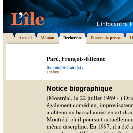
Accueil
Mission
Recherche
Dossier de presse
L
Paré, François-Étienne
Genre(s) littéraire(s) :
Théâtre
Notice biographique
(Montréal, le 22 juillet 1969 - ) D
également comédien, improvisateur,
a obtenu un baccalauréat en art dra
Montréal où il poursuit actuelleme
même discipline. En 1997, il a été a