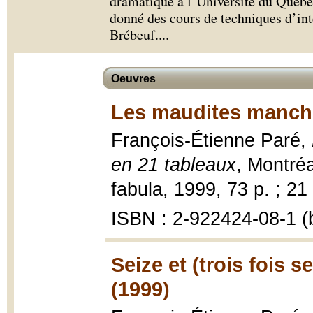
dramatique à l’Université du Québec
donné des cours de techniques d’int
Brébeuf.
...
Oeuvres
Les maudites manche
François-Étienne Paré,
en 21 tableaux
, Montréa
fabula, 1999, 73 p. ; 21
ISBN : 2-922424-08-1 (b
Seize et (trois fois s
(1999)