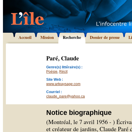
Accueil
Mission
Recherche
Dossier de presse
L
Paré, Claude
Genre(s) littéraire(s) :
Poésie
,
Récit
Site Web :
www.artpaysage.com
Courriel :
claude_pare@yahoo.ca
Notice biographique
(Montréal, le 7 avril 1956 - ) Écriva
et créateur de jardins, Claude Paré 