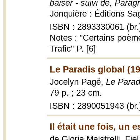
baiser - suivi de, Para
Jonquière : Éditions Sag
ISBN : 2893330061 (br.
Notes : "Certains poème
Trafic" P. [6]
Le Paradis global (1
Jocelyn Pagé,
Le Paradi
79 p. ; 23 cm.
ISBN : 2890051943 (br.
Il était une fois, un 
de Gloria Maistrelli. Fie