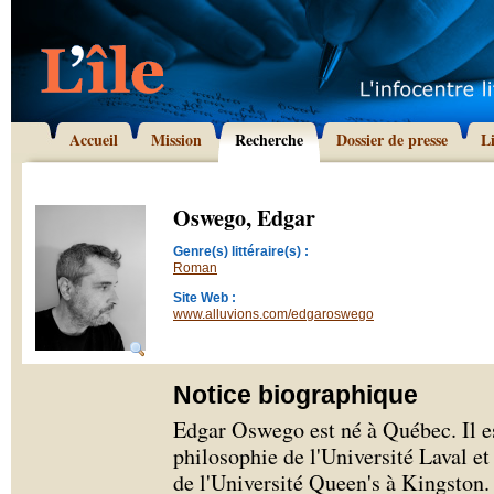
Accueil
Mission
Recherche
Dossier de presse
L
Oswego, Edgar
Genre(s) littéraire(s) :
Roman
Site Web :
www.alluvions.com/edgaroswego
Notice biographique
Edgar Oswego est né à Québec. Il est
philosophie de l'Université Laval et
de l'Université Queen's à Kingston. 