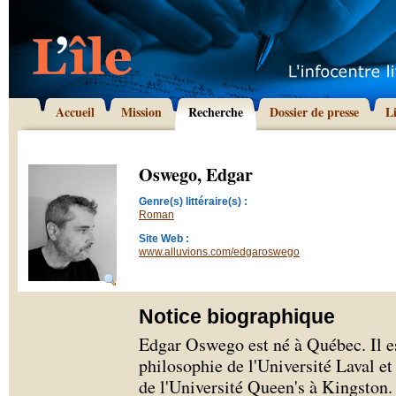
Accueil
Mission
Recherche
Dossier de presse
L
Oswego, Edgar
Genre(s) littéraire(s) :
Roman
Site Web :
www.alluvions.com/edgaroswego
Notice biographique
Edgar Oswego est né à Québec. Il est
philosophie de l'Université Laval et
de l'Université Queen's à Kingston. 