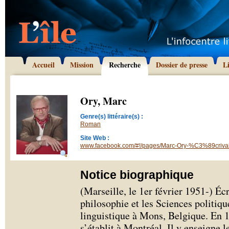
Accueil
Mission
Recherche
Dossier de presse
L
Ory, Marc
Genre(s) littéraire(s) :
Roman
Site Web :
www.facebook.com/#!/pages/Marc-Ory-%C3%89criv
Notice biographique
(Marseille, le 1er février 1951-) Éc
philosophie et les Sciences politiqu
linguistique à Mons, Belgique. En 
s’établit à Montréal. Il y enseigne 