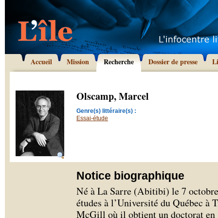
Accueil
Mission
Recherche
Dossier de presse
L
Olscamp, Marcel
Genre(s) littéraire(s) :
Essai-étude
Notice biographique
Né à La Sarre (Abitibi) le 7 octobr
études à l’Université du Québec à Tr
McGill où il obtient un doctorat en