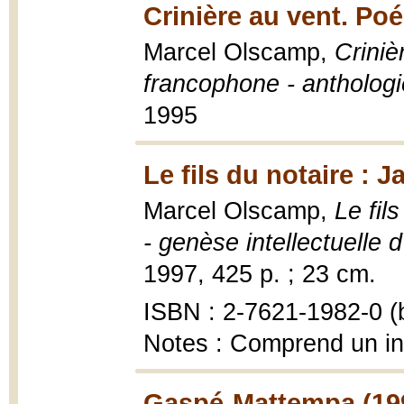
Crinière au vent. Po
Marcel Olscamp,
Criniè
francophone - anthologi
1995
Le fils du notaire : 
Marcel Olscamp,
Le fil
- genèse intellectuelle d
1997, 425 p. ; 23 cm.
ISBN : 2-7621-1982-0 (b
Notes : Comprend un i
Gaspé-Mattempa (19