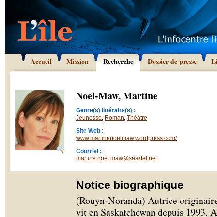
Accueil
Mission
Recherche
Dossier de presse
L
Noël-Maw, Martine
Genre(s) littéraire(s) :
Jeunesse
,
Roman
,
Théâtre
Site Web :
www.martinenoelmaw.wordpress.com/
Courriel :
martine.noel.maw@sasktel.net
Notice biographique
(Rouyn-Noranda) Autrice originai
vit en Saskatchewan depuis 1993. A