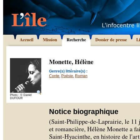
Accueil
Mission
Recherche
Dossier de presse
L
Monette, Hélène
Genre(s) littéraire(s) :
Conte
,
Poésie
,
Roman
Photo : © Daniel
DUFOUR
Notice biographique
(Saint-Philippe-de-Laprairie, le 11 
et romancière, Hélène Monette a fai
Saint-Hyacinthe, en histoire de l'art,