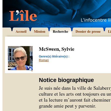
Accueil
Mission
Recherche
Dossier de presse
L
McSween, Sylvie
Genre(s) littéraire(s) :
Roman
Notice biographique
Je suis née dans la ville de Salaber
culture et les arts ont toujours eu u
et la lecture m’auront fait chemine
grande amie peut y parvenir.