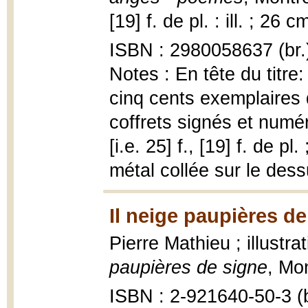
[19] f. de pl. : ill. ; 26 c
ISBN : 2980058637 (br.
Notes : En tête du titre
cinq cents exemplaires
coffrets signés et numér
[i.e. 25] f., [19] f. de 
métal collée sur le des
Il neige paupières de
Pierre Mathieu ; illustr
paupières de signe
, Mon
ISBN : 2-921640-50-3 (b