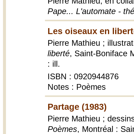
Pierre Mathieu, en colla
Pape... L'automate - th
Les oiseaux en libert
Pierre Mathieu ; illustr
liberté
, Saint-Boniface M
: ill.
ISBN : 0920944876
Notes : Poèmes
Partage (1983)
Pierre Mathieu ; dessin
Poèmes
, Montréal : Sai