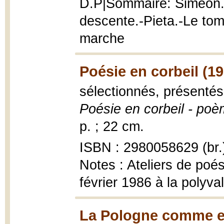
D.P|Sommaire: Siméon.-
descente.-Pieta.-Le to
marche
Poésie en corbeil (19
sélectionnés, présentés
Poésie en corbeil - po
p. ; 22 cm.
ISBN : 2980058629 (br.
Notes : Ateliers de poé
février 1986 à la polyv
La Pologne comme e