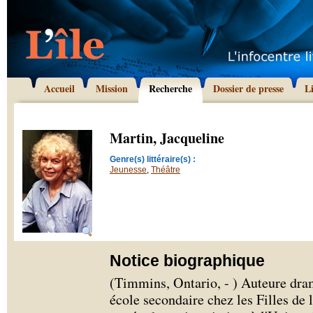
Accueil
Mission
Recherche
Dossier de presse
L
Martin, Jacqueline
Genre(s) littéraire(s) :
Jeunesse
,
Théâtre
Notice biographique
(Timmins, Ontario, - ) Auteure dram
école secondaire chez les Filles de 