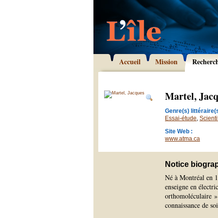
Accueil
Mission
Recherc
Martel, Jac
Genre(s) littéraire(s
Essai-étude
,
Scienti
Site Web :
www.atma.ca
Notice biogra
Né à Montréal en 19
enseigne en électri
orthomoléculaire »
connaissance de soi