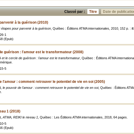
Classé par :
Titre
Date de publicatio
parvenir à la guérison (2010)
 étapes pour parvenir à la guérison
, Québec : Éditions ATMA internationales, 2010, 152 p. : il
26-1
58 (Epub)
de guérison : l'amour est le transformateur (2008)
et le cercle de guérison : l'amour est le transformateur
, Québec : Éditions ATMA internationale
umérique.
15-5
e l'amour : comment retrouver le potentiel de vie en soi (2005)
 le pouvoir de l'amour : comment retrouver le potentiel de vie en soi
, Québec : Éditions ATMA 
e.
eau 1 (2018)
t,
ATMA, REIKI le niveau 1
, Québec : Les Éditions ATMA internationales, 2018, 64 pages.
10-5
66 (Epub)