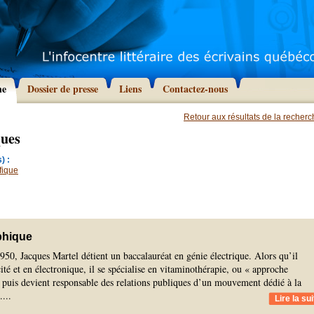
he
Dossier de presse
Liens
Contactez-nous
Retour aux résultats de la recher
ques
) :
fique
phique
50, Jacques Martel détient un baccalauréat en génie électrique. Alors qu’il
cité et en électronique, il se spécialise en vitaminothérapie, ou « approche
 puis devient responsable des relations publiques d’un mouvement dédié à la
.
...
Lire la sui