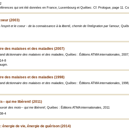
2
nférences qui ont été données en France, Luxembourg et Québec. Cf. Prologue, page 11. Co
 coeur (2003)
 l'esprit et le coeur - de la connaissance à la liberté, chemin de l'intégration par l'amour
, Québ
ire des malaises et des maladies (2007)
and dictionnaire des malaises et des maladies
, Québec : Éditions ATMA internationales, 2007,
14-8
 augm.
ire des malaises et des maladies (1998)
and dictionnaire des malaises et des maladies
, Québec : Éditions ATMA internationales, 1998,
-- qui me libèrent! (2011)
uvoir des mots-- qui me libèrent!
, Québec : Éditions ATMA internationales, 2011
38-4
 : énergie de vie, énergie de guérison (2014)