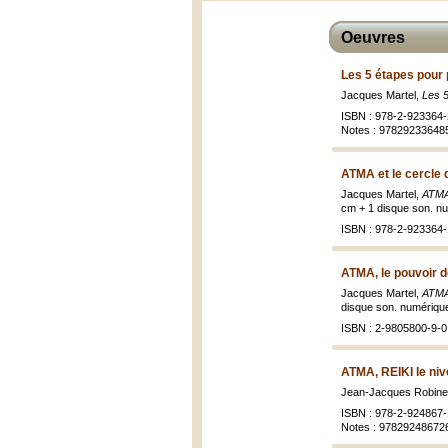
Oeuvres
Les 5 étapes pour 
Jacques Martel,
Les 5
ISBN : 978-2-923364-
Notes : 97829233648
ATMA et le cercle 
Jacques Martel,
ATMA 
cm + 1 disque son. n
ISBN : 978-2-923364-
ATMA, le pouvoir d
Jacques Martel,
ATMA,
disque son. numériqu
ISBN : 2-9805800-9-0
ATMA, REIKI le niv
Jean-Jacques Robine
ISBN : 978-2-924867-
Notes : 97829248672