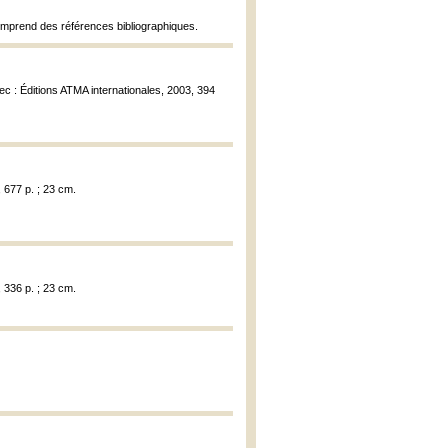
mprend des références bibliographiques.
ec : Éditions ATMA internationales, 2003, 394
 677 p. ; 23 cm.
 336 p. ; 23 cm.