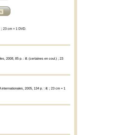
n
l. ; 23 cm + 1 DVD.
s, 2008, 85 p. : ill. (certaines en coul.) ; 23
internationales, 2005, 134 p. : ill. ; 23 cm + 1