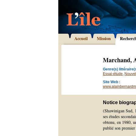
Accueil
Mission
Recherc
Marchand, A
Genre(s) littéraire(s
Essai-étude
,
Nouvel
Site Web :
www.alainbernardm
Notice biogra
(Shawinigan Sud, 1
ses études secondair
obtenu, en 1980, un
publié son premier