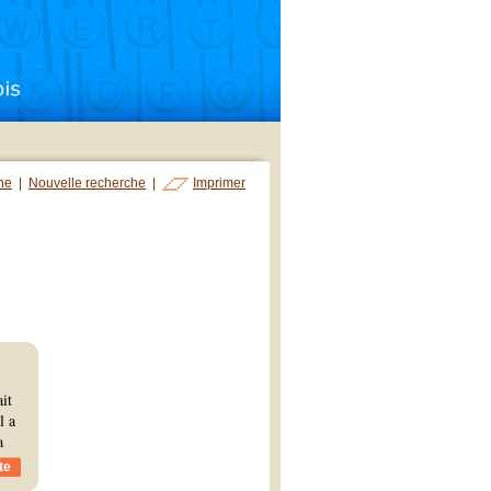
che
|
Nouvelle recherche
|
Imprimer
it
l a
a
te