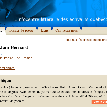
he
Dossier de presse
Liens
Contactez-nous
Retour aux résultats de la recher
lain-Bernard
) :
le
,
Poésie
,
Récit
,
Roman
archand.ca
phique
958 - ) Essayiste, romancier, poète et nouvelliste, Alain Bernard Marchand a fa
es en anglais. Ayant choisi de poursuivre ses études universitaires en français, i
 baccalauréat en langue et littérature françaises de l'Université d'Ottawa, où il 
 recueil de poèmes.
...
Lire la sui