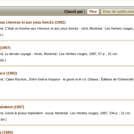
Classé par :
Titre
Date de publicatio
aux cheveux et aux yeux foncés (1992)
nd,
C'était un homme aux cheveux et aux yeux foncés - récit
, Montréal : Les Herbes rouges,
r.)
(1997)
nd,
Le dernier voyage - récits
, Montréal : Les Herbes rouges, 1997, 57 p. ; 21 cm.
(br.)
pace (1982)
nd ; Claire Rochon.,
Entre l'oeil et l'espace - le geste et le cri
, Ottawa : Éditions de l'Universit
pénitent (1997)
nd,
Genet le joueur impénitent - essai
, Montréal : Les Herbes rouges, 1997, 234 p. ; 21 cm.
(br.)
e (1995)