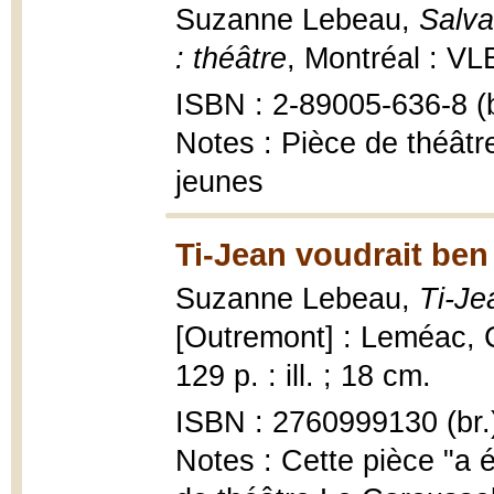
Suzanne Lebeau,
Salva
: théâtre
, Montréal : VLB
ISBN : 2-89005-636-8 (b
Notes : Pièce de théâtr
jeunes
Ti-Jean voudrait ben 
Suzanne Lebeau,
Ti-Je
[Outremont] : Leméac, C
129 p. : ill. ; 18 cm.
ISBN : 2760999130 (br.
Notes : Cette pièce "a 