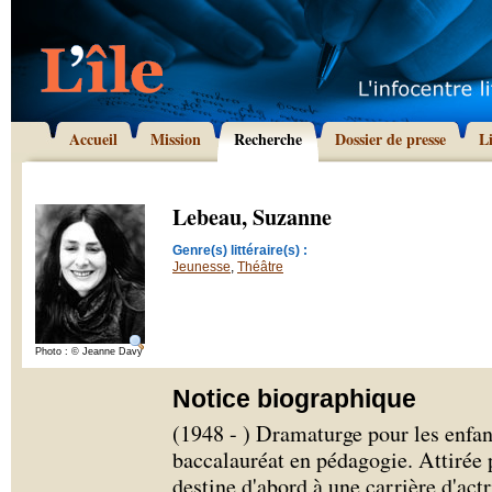
Accueil
Mission
Recherche
Dossier de presse
L
Lebeau, Suzanne
Genre(s) littéraire(s) :
Jeunesse
,
Théâtre
Photo : © Jeanne Davy
Notice biographique
(1948 - ) Dramaturge pour les enfa
baccalauréat en pédagogie. Attirée p
destine d'abord à une carrière d'act