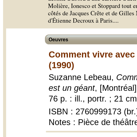
Molière, Ionesco et Stoppard tout e
côtés de Jacques Crête et de Gilles
d'Étienne Decroux à Paris.
...
Oeuvres
Comment vivre avec
(1990)
Suzanne Lebeau,
Comm
est un géant
, [Montréal
76 p. : ill., portr. ; 21 cm
ISBN : 2760999173 (br.
Notes : Pièce de théât