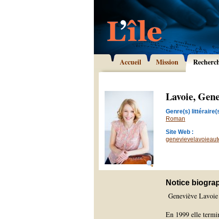
Accueil
Mission
Recherc
Lavoie, Gene
Genre(s) littéraire(s
Roman
Site Web :
genevievelavoieaut
Notice biogra
Geneviève Lavoie e
En 1999 elle termin