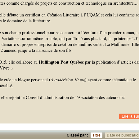
tes comme chargée de projets en construction et technologue en architecture.
...
le débute un certificat en Création Littéraire à l’UQAM et cela lui confirme s
s le domaine de la littérature.
te son champ professionnel pour se consacrer à l’écriture d’un premier roman, 
ée Variations sur un même trouble, qui paraîtra 5 ans plus tard, au printemps 201
 démarre sa propre entreprise de création de muffins santé : La Muffinerie. Elle
2 années, jusqu’à la naissance de son fils.
Huffington Post Québec
15, elle collabore au
par la publication d’articles da
e Vivre ».
le crée un blogue personnel (
Autodérision 10 mg
) ayant comme thématique le
éralisé.
lle rejoint le Conseil d’administration de l’Association des auteurs des
Lire la sui
Classé par :
Titre
Date de publicatio