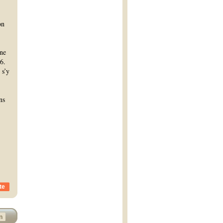
on
une
6.
 s’y
ns
te
n