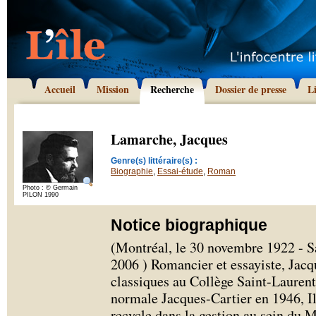
Accueil
Mission
Recherche
Dossier de presse
L
Lamarche, Jacques
Genre(s) littéraire(s) :
Biographie
,
Essai-étude
,
Roman
Photo : © Germain
PILON 1990
Notice biographique
(Montréal, le 30 novembre 1922 - Sa
2006 ) Romancier et essayiste, Jac
classiques au Collège Saint-Laurent
normale Jacques-Cartier en 1946, Il
recycle dans la gestion au sein du