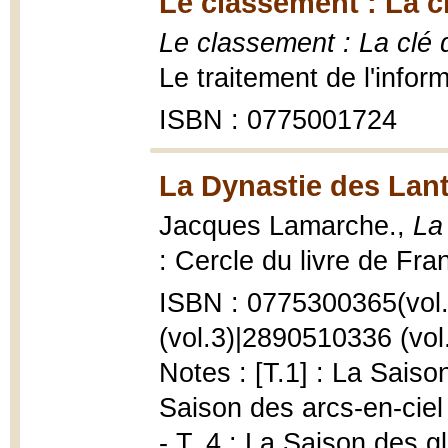
Le classement : La c
Le classement : La clé 
Le traitement de l'infor
ISBN : 0775001724
La Dynastie des Lant
Jacques Lamarche.,
La
: Cercle du livre de Fra
ISBN : 0775300365(vol
(vol.3)|2890510336 (vol.
Notes : [T.1] : La Saiso
Saison des arcs-en-ciel 
- T. 4 : La Saison des g