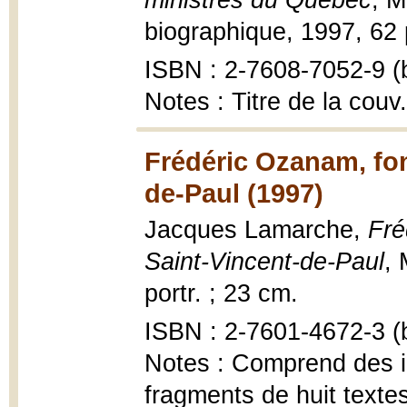
ministres du Québec
, M
biographique, 1997, 62 p. 
ISBN : 2-7608-7052-9 (b
Notes : Titre de la cou
Frédéric Ozanam, fon
de-Paul (1997)
Jacques Lamarche,
Fré
Saint-Vincent-de-Paul
, 
portr. ; 23 cm.
ISBN : 2-7601-4672-3 (b
Notes : Comprend des i
fragments de huit texte