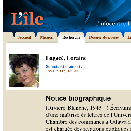
Accueil
Mission
Recherche
Dossier de presse
L
Lagacé, Loraine
Genre(s) littéraire(s) :
Essai-étude
,
Roman
Notice biographique
(Rivière-Blanche, 1943 - ) Écrivaine
d'une maîtrise ès lettres de l'Univers
Chambre des communes à Ottawa à ti
est chargée des relations publiques 