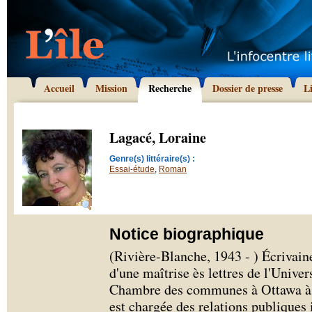
Accueil
Mission
Recherche
Dossier de presse
L
Lagacé, Loraine
Genre(s) littéraire(s) :
Essai-étude
,
Roman
Notice biographique
(Rivière-Blanche, 1943 - ) Écrivaine
d'une maîtrise ès lettres de l'Univers
Chambre des communes à Ottawa à ti
est chargée des relations publiques 