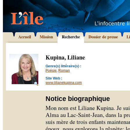
Accueil
Mission
Recherche
Dossier de presse
L
Kupina, Liliane
Genre(s) littéraire(s) :
Poésie
,
Roman
Site Web :
www.lilianekupina.com
Notice biographique
Mon nom est Liliane Kupina. Je suis
Alma au Lac-Saint-Jean, dans la pr
suis mère de trois enfants mainten
époux, nous explorons la planète; le