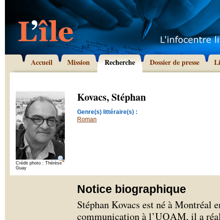
Accueil
Mission
Recherche
Dossier de presse
L
Kovacs, Stéphan
Genre(s) littéraire(s) :
Roman
Crédit photo : Thérèse
Guay
Notice biographique
Stéphan Kovacs est né à Montréal en
communication à l’UQAM, il a réali