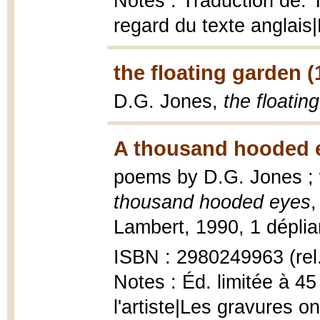
Notes : Traduction de: 
regard du texte anglai
the floating garden (
D.G. Jones,
the floatin
A thousand hooded e
poems by D.G. Jones ;
thousand hooded eyes
,
Lambert, 1990, 1 dépliant
ISBN : 2980249963 (rel
Notes : Éd. limitée à 45
l'artiste|Les gravures o