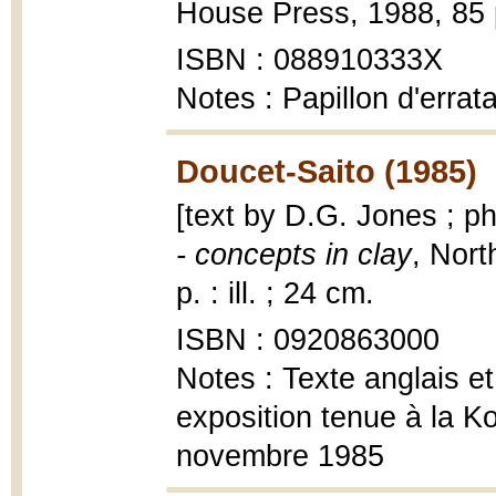
House Press, 1988, 85 p.
ISBN : 088910333X
Notes : Papillon d'errat
Doucet-Saito (1985)
[text by D.G. Jones ; p
- concepts in clay
, Nort
p. : ill. ; 24 cm.
ISBN : 0920863000
Notes : Texte anglais e
exposition tenue à la Ko
novembre 1985