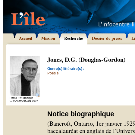
Accueil
Mission
Recherche
Dossier de presse
L
Jones, D.G. (Douglas-Gordon)
Genre(s) littéraire(s) :
Poésie
Photo : © Monique
GRANDMAISON 1997
Notice biographique
(Bancroft, Ontario, 1er janvier 1929
baccalauréat en anglais de l'Univer