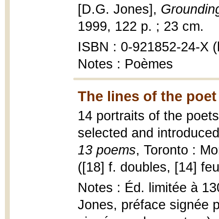
[D.G. Jones],
Grounding
1999, 122 p. ; 23 cm.
ISBN : 0-921852-24-X (b
Notes : Poèmes
The lines of the poet
14 portraits of the poe
selected and introduce
13 poems
, Toronto : M
([18] f. doubles, [14] feu
Notes : Éd. limitée à 13
Jones, préface signée p