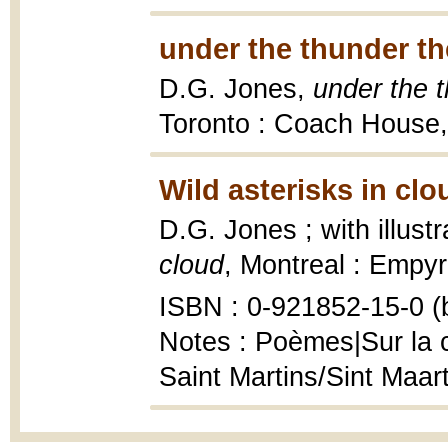
under the thunder the
D.G. Jones,
under the t
Toronto : Coach House
Wild asterisks in clo
D.G. Jones ; with illust
cloud
, Montreal : Empyre
ISBN : 0-921852-15-0 (b
Notes : Poèmes|Sur la c
Saint Martins/Sint Maar