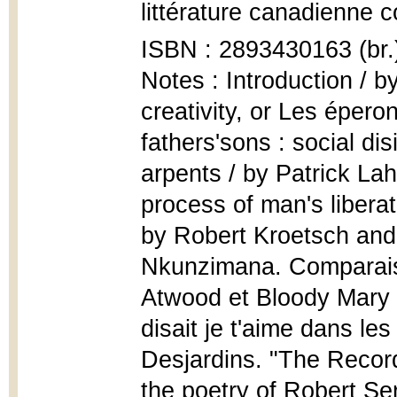
littérature canadienne 
ISBN : 2893430163 (br.
Notes : Introduction / 
creativity, or Les épero
fathers'sons : social di
arpents / by Patrick La
process of man's libera
by Robert Kroetsch and
Nkunzimana. Comparaiso
Atwood et Bloody Mary
disait je t'aime dans le
Desjardins. "The Recor
the poetry of Robert Se