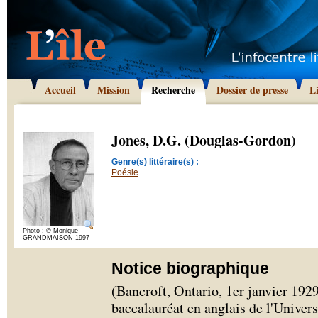
Accueil
Mission
Recherche
Dossier de presse
L
Jones, D.G. (Douglas-Gordon)
Genre(s) littéraire(s) :
Poésie
Photo : © Monique
GRANDMAISON 1997
Notice biographique
(Bancroft, Ontario, 1er janvier 1929
baccalauréat en anglais de l'Univer