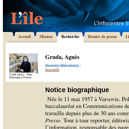
Accueil
Mission
Recherche
Dossier de presse
L
Gruda, Agnès
Genre(s) littéraire(s) :
Nouvelle
Crédit photo : Alain
RobergeLa Presse
Notice biographique
Née le 11 mai 1957 à Varsovie, Po
baccalauréat en Communications de 
travaille depuis plus de 30 ans com
Presse
. Tour à tour reporter, éditori
l’information, responsable des page