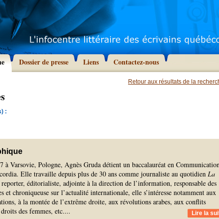
he
Dossier de presse
Liens
Contactez-nous
Retour aux résultats de la recher
ès
) :
phique
7 à Varsovie, Pologne, Agnès Gruda détient un baccalauréat en Communicatio
cordia. Elle travaille depuis plus de 30 ans comme journaliste au quotidien
La
 reporter, éditorialiste, adjointe à la direction de l’information, responsable des
es et chroniqueuse sur l’actualité internationale, elle s’intéresse notamment aux
tions, à la montée de l’extrême droite, aux révolutions arabes, aux conflits
 droits des femmes, etc.
...
Lire la sui