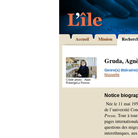
Accueil
Mission
Recherc
Gruda, Agn
Genre(s) littéraire(s
Nouvelle
Crédit photo : Alain
RobergeLa Presse
Notice biogra
Née le 11 mai 195
de l’université Con
Presse
. Tour à tour
pages international
questions des migra
interethniques, aux